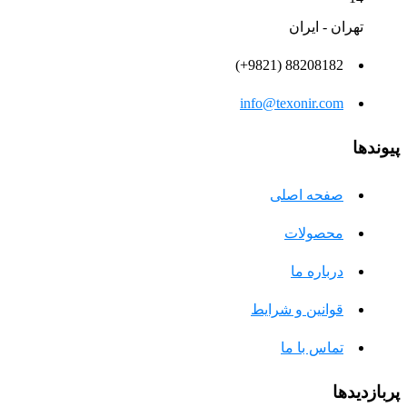
تهران - ایران
88208182 (9821+)
info@texonir.com
پیوندها
صفحه اصلی
محصولات
درباره ما
قوانین و شرایط
تماس با ما
پربازدیدها